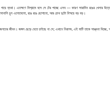
সারা গায়ে ব্যথা। এতক্ষণে বিশ্রামে বসে সে টের পাচ্ছে এসব — কারণ সারাদিন রঙের খেলার উত্ত
সোনালি চুল এলোমেলো, রঙে রঙে ছোপানো, আর চোখ দুটো বিস্ময়ে বড় বড়।
র জীবন। জঙ্গল ছেড়ে যেতে চাইছে না সে; এখানে নিরাপদ, এই মাটি তাকে সান্ত্বনা দিচ্ছে,