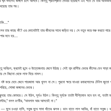
 শব্দ শুনলেই জঙ্গলে চলে আসবে। কিন্তু প্রতিশ্রুতি দেওয়া হয়েছিল এই শর্তে যে তার অভিভ
খেয়েছে তার পর।
় নাকি…”
সব তার কাছে কী? এর কোনোটাই তার জীবনের সাথে জড়িত নয়। সে নতুন করে শুরু করতে পারে ন
াপার মনে হয়…
ু অবিচল, ক্রমেই ছন্দে ও উত্তেজনায় জেগে উঠছে। সেই শব্দ রাস্টির ভেতর কীসের যেন সাড়
় সে বিছানা থেকে লাফ দিয়ে নামল।
ট করে দেবে জেনে পায়জামা আর খুলল না সে। পুরনো ক্ষয়ে যাওয়া রবারসোলের টেনিস জুতো পর
 পেরিয়ে, সোজা জঙ্গলের ভেতর।
ে তার কোমরে। সে উঠল, সূর্যও উঠল। কিন্তু সূর্যকে ততটা দীপ্তিমান মনে হল না, যতটা ম
মিস্টার,” বলল রণবীর, “ভাবলাম আর আসবেই না।”
 — মুখে চওড়া হাসি, সবুজ মুখে সাদা দাঁতের ঝলক। ডান হাতে লাল আবির, বাঁ হাতে সবুজ। ডা