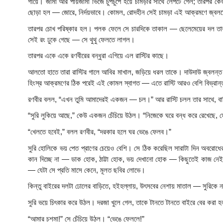
গায়ে। জামা আর পায়জামা ভিজে চুপচুপে হয়ে চামড়ার সাথে লেপটে গেল; তারপর 
ছোড়া হল — জোরে, নির্দয়ভাবে। কোমল, রোদহীন সেই চামড়া এই আক্রমণে জ্ব
তারপর চোখ পরিষ্কার হল। পলক ফেলে সে চারদিকে তাকাল — ছেলেমেয়ের দল তার সামন
সেই রং ঢুকে গেছে — সে থুথু ফেলতে লাগল।
তারপর একে একে রণবীরের বন্ধুরা এগিয়ে এল রাস্টির কাছে।
আলতো হাতে তারা রাস্টির গালে আবির মাখাল, জড়িয়ে ধরল তাকে। দাউদাউ জ্বলন্
হিংস্র আক্রমণের ঠিক পরেই এই কোমল স্বাগত — এতে রাস্টি আরও বেশি বিভ্রান্
রণবীর বলল, “এখন তুমি আমাদেরই একজন — চল।” আর রাস্টি চলল তার সাথে, বা
“সুরি লুকিয়ে আছে,” কেউ একজন চেঁচিয়ে উঠল। “নিজেকে ঘরে বন্ধ করে রেখেছে, 
“খেলতে হবেই,” বলল রণবীর, “দরকার হলে ঘর ভেঙে ফেলব।”
সুরি হোলিকে ভয় পেত প্রাণের চেয়েও বেশি। সে ঠিক করেছিল সারাটা দিন অবরোধের 
কান দিচ্ছে না — ডাক হোক, ঠাট্টা হোক, ভয় দেখানো হোক — কিছুতেই কাজ নেই, 
— যেটা সে প্রতি মাসে কেনে, মূলত ছবির লোভে।
কিন্তু বাইরের দলটা ঢোলের বাড়িতে, হইহল্লায়, উৎসবের নেশায় মাতাল — সুরিকে 
সুরি ভয়ে চিৎকার করে উঠল। দরজা খুলে গেল, তাকে টানতে টানতে বাইরে বের করা হ
“আমার চশমা!” সে চেঁচিয়ে উঠল। “ভেঙে ফেললে!” 