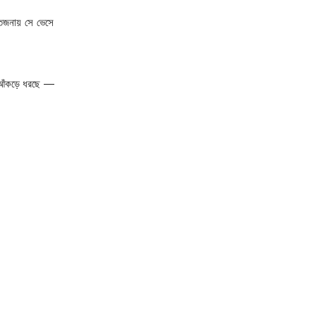
েজনায় সে ভেসে 
 আঁকড়ে ধরছে — 