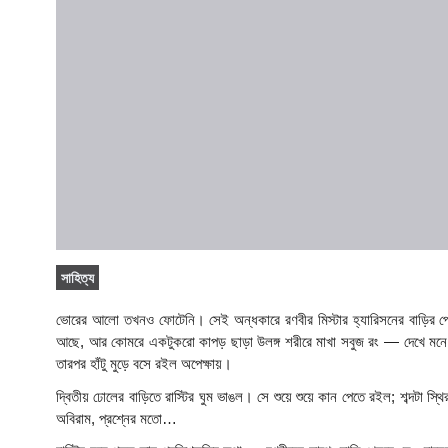
সাহিত্য
ভোরের আলো তখনও ফোটেনি। সেই অন্ধকারে রণবীর মিস্টার হ্যারিসনের বাড়ির পে
আছে, আর কোমরে একটুকরো কাপড় ছাড়া উলঙ্গ শরীরে মাখা সবুজ রং — দেখে মনে
তারপর হাঁটু মুড়ে বসে রইল অপেক্ষায়।
দ্বিতীয় ঢোলের বাড়িতে রাস্টির ঘুম ভাঙল। সে শুয়ে শুয়ে কান পেতে রইল; শব্দটা 
অবিরাম, প্রশ্নের মতো…