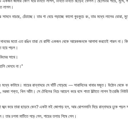
কেউ একজন জামার কোণ ধরে টানতে লাগল, টানতে টানতে ছিঁড়েই ফেলল। ছেলেটার গায়ে, মুখে, স
লতে লাগল।
ে নাচছে, চেঁচাচ্ছে। তার গা বেয়ে গড়াচ্ছে কালো কুচকুচে রং, তার মধ্যে লালের ডোরা, মু
ত দানবের মতো এত রঙিন তারা যে রাস্টি একজন থেকে আরেকজনকে আলাদা করতেই পারল না। কিন্ত
ত হয়ে পড়ল।
কিদের সাথে।
হোলি খেলবে না।”
মধ্যে কাটাবে। মায়ের রান্নাঘরে সে ঘাঁটি গেড়েছে — সারাদিনের খাবার মজুত। উঠোন থেকে বন্
দরজা শক্ত, খিল আঁটা। সে টেবিলের নিচে আয়েশ করে বসে পাতা উল্টাতে লাগল ইংরেজি নিউডিস
না জব্দ করে তারা ছাড়বে কেন? একটা মই জোগাড় হল, আর রোশনদানি দিয়ে রান্নাঘরে ঢুকে পড়ল
ল। তার চশমা মাটিতে পড়ে গেল, পায়ের তলায় পিষে গেল।