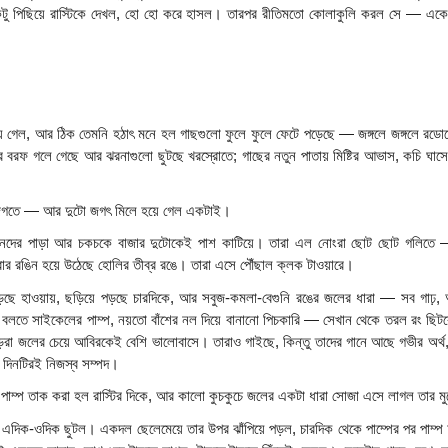
 একটু পিছিয়ে রাস্টিকে দেখল, হো হো করে হাসল। তারপর রীতিমতো কোলাকুলি করল সে — একেবা
ে গেল, আর ঠিক তেমনি হঠাৎ মনে হল গাছগুলো ফুলে ফুলে ফেটে পড়েছে — জঙ্গলে জঙ্গলে রডোডেন্
ড়ের বরফ গলে গেছে আর ঝরনাগুলো ছুটছে খরস্রোতে; গাছের নতুন পাতায় মিষ্টির আভাস, কচি ঘাস
র জগতে — আর দুটো জগৎ মিলে হয়ে গেল একটাই।
িয়ানদের পাড়া আর চকচকে বাজার দুটোকেই পাশ কাটিয়ে। তারা এল নোংরা ছোট ছোট গলিতে — 
বার রঙিন হয়ে উঠেছে হোলির তীব্র রঙে। তারা এসে পৌঁছাল ক্লক টাওয়ারে।
়ছে হাওয়ায়, ছড়িয়ে পড়ছে চারদিকে, আর সবুজ-কমলা-বেগুনি রঙের জলের ধারা — সব গাঢ়
্র বলতে সাইকেলের পাম্প, নয়তো বাঁশের নল দিয়ে বানানো পিচকারি — সেখান থেকে তরল রং ছিটকে
বড়রা জলের চেয়ে আবিরকেই বেশি ভালোবাসে। তারাও গাইছে, কিন্তু তাদের গানে আছে গভীর অর্থ
দিনটিরই নিজস্ব সম্পদ।
 পাম্প তাক করা হল রাস্টির দিকে, আর কালো কুচকুচে জলের একটা ধারা সোজা এসে লাগল তার ম
েতে এদিক-ওদিক ছুটল। একদল ছেলেমেয়ে তার উপর ঝাঁপিয়ে পড়ল, চারদিক থেকে পাম্পের পর পাম্প