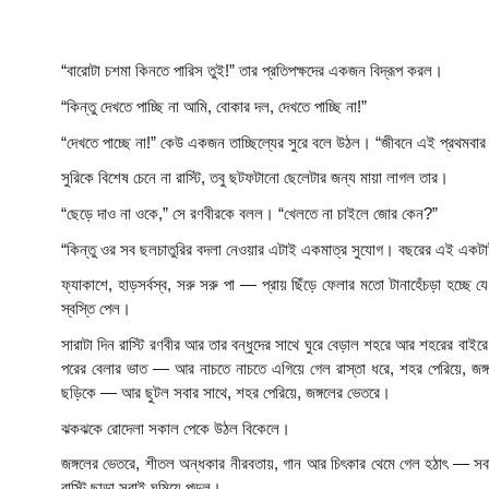
“বারোটা চশমা কিনতে পারিস তুই!” তার প্রতিপক্ষদের একজন বিদ্রূপ করল।
“কিন্তু দেখতে পাচ্ছি না আমি, বোকার দল, দেখতে পাচ্ছি না!”
“দেখতে পাচ্ছে না!” কেউ একজন তাচ্ছিল্যের সুরে বলে উঠল। “জীবনে এই প্রথমবার 
সুরিকে বিশেষ চেনে না রাস্টি, তবু ছটফটানো ছেলেটার জন্য মায়া লাগল তার।
“ছেড়ে দাও না ওকে,” সে রণবীরকে বলল। “খেলতে না চাইলে জোর কেন?”
“কিন্তু ওর সব ছলচাতুরির বদলা নেওয়ার এটাই একমাত্র সুযোগ। বছরের এই একটাই
ফ্যাকাশে, হাড়সর্বস্ব, সরু সরু পা — প্রায় ছিঁড়ে ফেলার মতো টানাহেঁচড়া হচ্ছ
স্বস্তি পেল।
সারাটা দিন রাস্টি রণবীর আর তার বন্ধুদের সাথে ঘুরে বেড়াল শহরে আর শহরের বা
পরের বেলার ভাত — আর নাচতে নাচতে এগিয়ে গেল রাস্তা ধরে, শহর পেরিয়ে, জঙ্গ
ছড়িকে — আর ছুটল সবার সাথে, শহর পেরিয়ে, জঙ্গলের ভেতরে।
ঝকঝকে রোদেলা সকাল পেকে উঠল বিকেলে।
জঙ্গলের ভেতরে, শীতল অন্ধকার নীরবতায়, গান আর চিৎকার থেমে গেল হঠাৎ — সবাই
রাস্টি ছাড়া সবাই ঘুমিয়ে পড়ল।