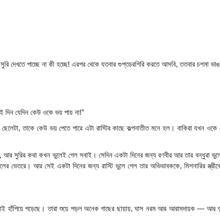
সুরি দেখতে পাচ্ছে না কী হচ্ছে! এরপর থেকে যতবার গুপ্তচরগিরি করতে আসবি, ততবার চশমা ভাঙ
 দিন যেদিন কেউ ওকে ভয় পায় না!”
ে যে ছেলেটা, তাকে কেউ ভয় পেতে পারে এটা রাস্টির কাছে কল্পনাতীত মনে হল। বাকিরা যখন ওকে ছে
ইরে, আর সুরির কথা কখন ভুলেই গেল সবাই। সেদিন একটা দিনের জন্য রণবীর আর তার বন্ধুরা ভুল
লের ভেতরে। আর সেই একটা দিনের জন্য রাস্টি ভুলে গেল তার অভিভাবককে, মিশনারির স্ত্রীকে
 হাঁপিয়ে পড়েছে। তারা শুয়ে পড়ল অনেক গাছের ছায়ায়, ঘাস নরম আর আরামদায়ক — আর অল্