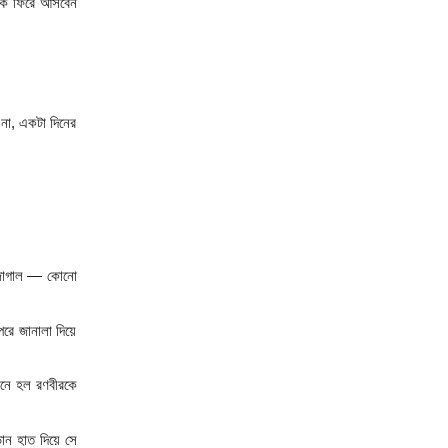
াবক ফিরে আসবেন 
া, একটা দিনের 
া জাগাল — কোনো 
ে জানালা দিয়ে 
নে হল রণবীরকে 
ন হাত দিয়ে সে 