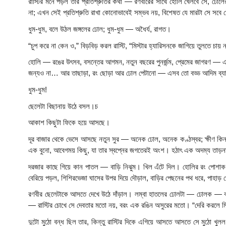
রাস্টির মনে পড়ল তার প্রতিশ্রুতির কথা — রণবীরের সাথে হোলি খেলবে সে, ঢোলের
না; এখন সেই প্রতিশ্রুতি রাখা কোনোভাবেই সম্ভব নয়, বিশেষত যে মারটা সে সবে 
ধুম-ধুম, বলে উঠল জঙ্গলের ঢোল; ধুম-ধুম — অধৈর্য, রাগত।
“চুপ করে না কেন ও,” বিড়বিড় করল রাস্টি, “মিস্টার হ্যারিসনকে জাগিয়ে তুলতে চায
হোলি — রঙের উৎসব, বসন্তের আগমন, নতুন বছরের পুনর্জন্ম, প্রেমের জাগরণ — এ
জন্যও না… আর তাছাড়া, রং ছোড়া আর ঢোল পেটানো — এসব তো বড্ড আদিম ব্য
ধুম-ধুম!
ছেলেটা বিছানায় উঠে বসল।চ
আকাশ কিছুটা ফিকে হয়ে আসছে।
দূর বাজার থেকে ভেসে আসছে নতুন সুর — অনেক ঢোল, অনেক কণ্ঠস্বর; ক্ষীণ কিন্ত
এক বুনো, আবেগময় কিছু, যা তার স্বপ্নের জগতেরই অংশ। হঠাৎ এক অদম্য তাড়নায
দরজার কাছে গিয়ে কান পাতল — বাড়ি নিঝুম। খিল এঁটে দিল। হোলির রং পোশাক নষ্
বেরিয়ে পড়ল, শিশিরভেজা ঘাসের উপর দিয়ে দৌড়াল, বাড়ির পেছনের পথ ধরে, পাহাড়
রণবীর ছেলেটাকে আসতে দেখে উঠে দাঁড়াল। লম্বা হাতলের ঢোলটা — ঢোলক — ঝুলছ
— রাস্টির চোখে সে দেবতার মতো নয়, বরং এক রঙিন অসুরের মতো। “দেরি করলে 
দুটো মুঠো বন্ধ ছিল তার, কিন্তু রাস্টির দিকে এগিয়ে আসতে আসতে সে মুঠো খুলল