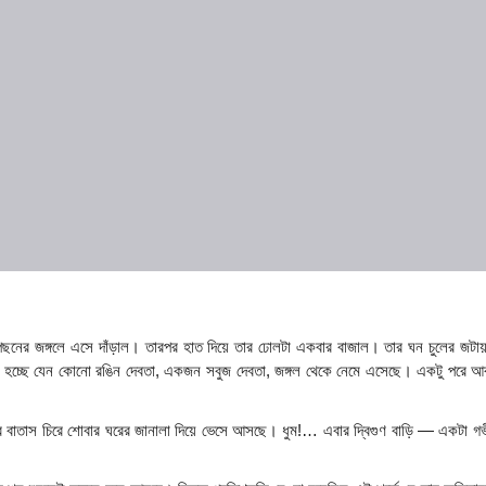
ছনের জঙ্গলে এসে দাঁড়াল। তারপর হাত দিয়ে তার ঢোলটা একবার বাজাল। তার ঘন চুলের জটায়
 হচ্ছে যেন কোনো রঙিন দেবতা, একজন সবুজ দেবতা, জঙ্গল থেকে নেমে এসেছে। একটু পরে আব
স্থির বাতাস চিরে শোবার ঘরের জানালা দিয়ে ভেসে আসছে। ধুম!… এবার দ্বিগুণ বাড়ি — একটা গভীর