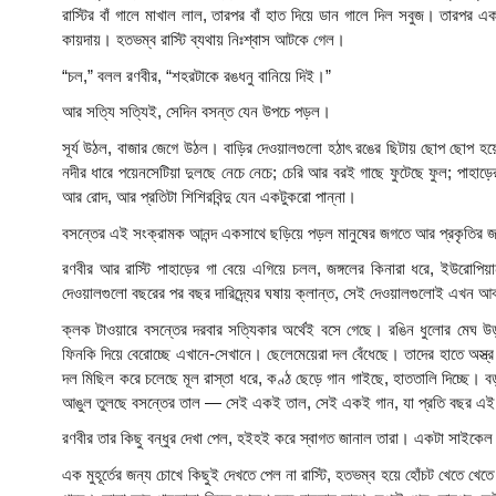
রাস্টির বাঁ গালে মাখাল লাল, তারপর বাঁ হাত দিয়ে ডান গালে দিল সবুজ। তারপর
কায়দায়। হতভম্ব রাস্টি ব্যথায় নিঃশ্বাস আটকে গেল।
“চল,” বলল রণবীর, “শহরটাকে রঙধনু বানিয়ে দিই।”
আর সত্যি সত্যিই, সেদিন বসন্ত যেন উপচে পড়ল।
সূর্য উঠল, বাজার জেগে উঠল। বাড়ির দেওয়ালগুলো হঠাৎ রঙের ছিটায় ছোপ ছোপ হয়
নদীর ধারে পয়েনসেটিয়া দুলছে নেচে নেচে; চেরি আর বরই গাছে ফুটেছে ফুল; পাহা
আর রোদ, আর প্রতিটা শিশিরবিন্দু যেন একটুকরো পান্না।
বসন্তের এই সংক্রামক আনন্দ একসাথে ছড়িয়ে পড়ল মানুষের জগতে আর প্রকৃতি
রণবীর আর রাস্টি পাহাড়ের গা বেয়ে এগিয়ে চলল, জঙ্গলের কিনারা ধরে, ইউরোপ
দেওয়ালগুলো বছরের পর বছর দারিদ্র্যের ঘষায় ক্লান্ত, সেই দেওয়ালগুলোই এখন আ
ক্লক টাওয়ারে বসন্তের দরবার সত্যিকার অর্থেই বসে গেছে। রঙিন ধুলোর মেঘ উড
ফিনকি দিয়ে বেরোচ্ছে এখানে-সেখানে। ছেলেমেয়েরা দল বেঁধেছে। তাদের হাতে অস্ত
দল মিছিল করে চলেছে মূল রাস্তা ধরে, কণ্ঠ ছেড়ে গান গাইছে, হাততালি দিচ্ছে। 
আঙুল তুলছে বসন্তের তাল — সেই একই তাল, সেই একই গান, যা প্রতি বছর এই 
রণবীর তার কিছু বন্ধুর দেখা পেল, হইহই করে স্বাগত জানাল তারা। একটা সাইকেল
এক মুহূর্তের জন্য চোখে কিছুই দেখতে পেল না রাস্টি, হতভম্ব হয়ে হোঁচট খেতে খ