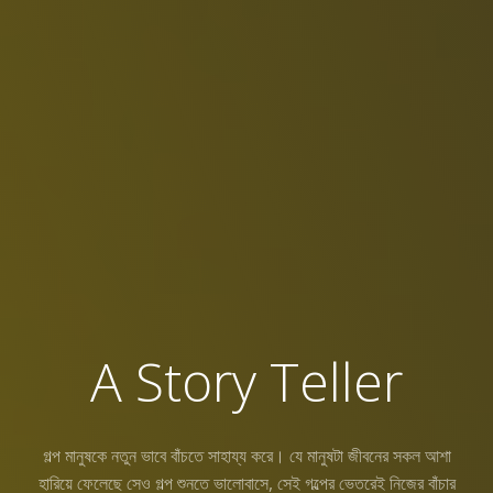
A Story Teller
গল্প মানুষকে নতুন ভাবে বাঁচতে সাহায্য করে। যে মানুষটা জীবনের সকল আশা
হারিয়ে ফেলেছে সেও গল্প শুনতে ভালোবাসে, সেই গল্পের ভেতরেই নিজের বাঁচার