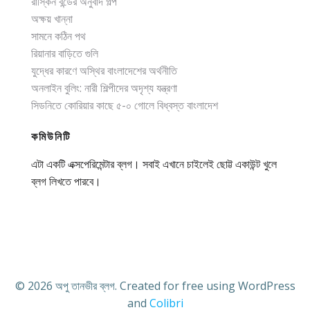
রাস্কিন বন্ডের অনুবাদ গল্প
অক্ষয় খান্না
সামনে কঠিন পথ
রিয়ানার বাড়িতে গুলি
যুদ্ধের কারণে অস্থির বাংলাদেশের অর্থনীতি
অনলাইন বুলিং: নারী শিল্পীদের অদৃশ্য যন্ত্রণা
সিডনিতে কোরিয়ার কাছে ৫-০ গোলে বিধ্বস্ত বাংলাদেশ
কমিউনিটি
এটা একটি এক্সপেরিমেন্টার ব্লগ। সবাই এখানে চাইলেই ছোট্ট একাউন্ট খুলে
ব্লগ লিখতে পারবে।
© 2026 অপু তানভীর ব্লগ. Created for free using WordPress
and
Colibri