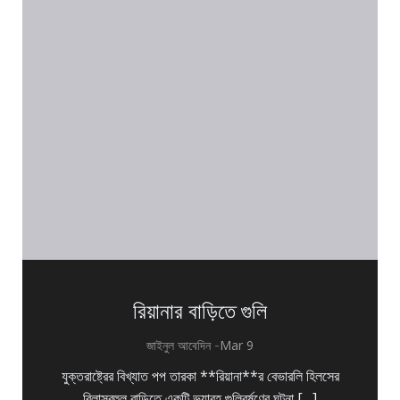
রিয়ানার বাড়িতে গুলি
-
জাইনুল আবেদিন
Mar 9
যুক্তরাষ্ট্রের বিখ্যাত পপ তারকা **রিয়ানা**র বেভারলি হিলসের
বিলাসবহুল বাড়িতে একটি ভয়াবহ গুলিবর্ষণের ঘটনা […]