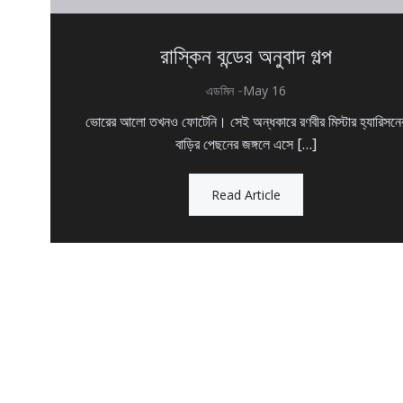
রাস্কিন বন্ডের অনুবাদ গল্প
-
এডমিন
May 16
ভোরের আলো তখনও ফোটেনি। সেই অন্ধকারে রণবীর মিস্টার হ্যারিসনে
বাড়ির পেছনের জঙ্গলে এসে […]
Read Article