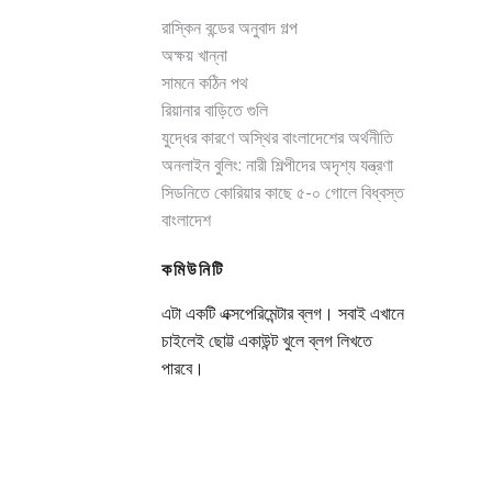
রাস্কিন বন্ডের অনুবাদ গল্প
অক্ষয় খান্না
সামনে কঠিন পথ
রিয়ানার বাড়িতে গুলি
যুদ্ধের কারণে অস্থির বাংলাদেশের অর্থনীতি
অনলাইন বুলিং: নারী শিল্পীদের অদৃশ্য যন্ত্রণা
সিডনিতে কোরিয়ার কাছে ৫-০ গোলে বিধ্বস্ত
বাংলাদেশ
কমিউনিটি
এটা একটি এক্সপেরিমেন্টার ব্লগ। সবাই এখানে
চাইলেই ছোট্ট একাউন্ট খুলে ব্লগ লিখতে
পারবে।